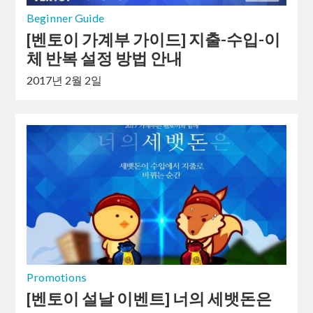
Beginner Guide
[벤토이 가계부 가이드] 지출-수입-이
체 반복 설정 방법 안내
2017년 2월 2일
Promotions
[벤토이 설날 이벤트] 너의 세뱃돈은