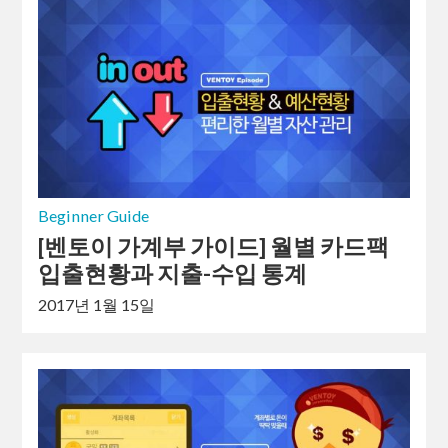
Beginner Guide
[벤토이 가계부 가이드] 월별 카드팩
입출현황과 지출-수입 통계
2017년 1월 15일