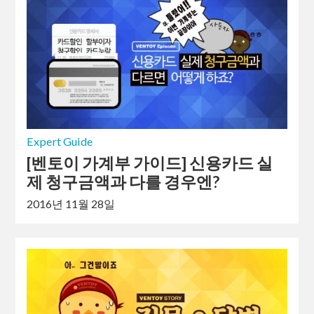
Expert Guide
[벤토이 가계부 가이드] 신용카드 실
제 청구금액과 다를 경우엔?
2016년 11월 28일