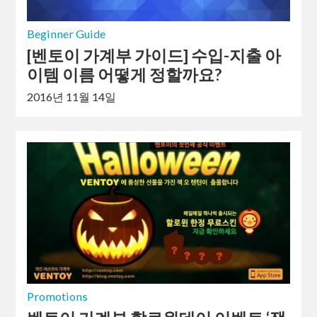
Beginner Guide
[벤토이 가계부 가이드] 수입-지출 아
이템 이름 어떻게 정할까요?
2016년 11월 14일
Promotions