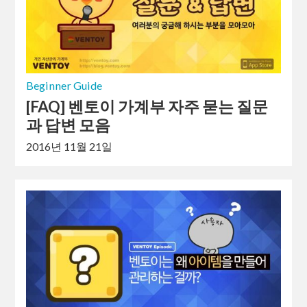
Beginner Guide
[FAQ] 벤토이 가계부 자주 묻는 질문
과 답변 모음
2016년 11월 21일