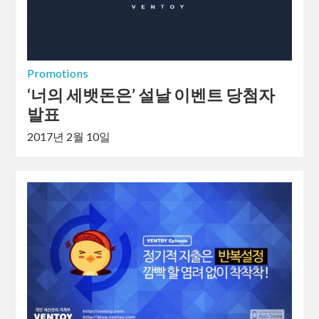
Promotions
‘너의 세뱃돈은’ 설날 이벤트 당첨자
발표
2017년 2월 10일