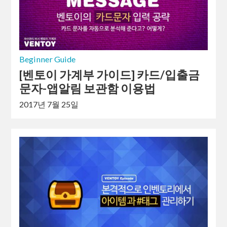
Beginner Guide
[벤토이 가계부 가이드] 카드/입출금
문자-앱알림 보관함 이용법
2017년 7월 25일