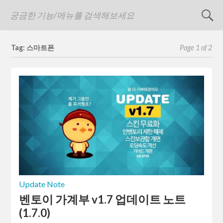
Tag: 스마트폰
Page 1 of 2
Update Note
벤토이 가계부 v1.7 업데이트 노트
(1.7.0)